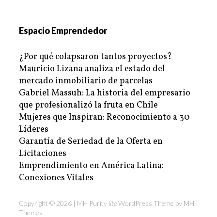
Espacio Emprendedor
¿Por qué colapsaron tantos proyectos?
Mauricio Lizana analiza el estado del
mercado inmobiliario de parcelas
Gabriel Massuh: La historia del empresario
que profesionalizó la fruta en Chile
Mujeres que Inspiran: Reconocimiento a 30
Líderes
Garantía de Seriedad de la Oferta en
Licitaciones
Emprendimiento en América Latina:
Conexiones Vitales
Copyright © 2026 | MH Purity
lite
WordPress Theme by
MH
Themes