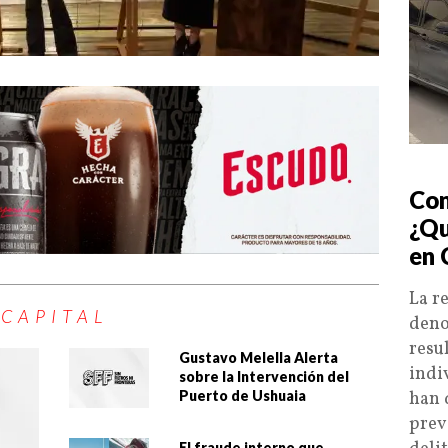
Con
¿Qu
en 
La r
CAPITAL
deno
resu
Gustavo Melella Alerta
indi
sobre la Intervención del
Puerto de Ushuaia
han 
prev
El fraude interno que