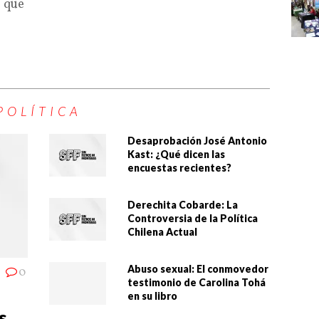
o que
POLÍTICA
Desaprobación José Antonio
Kast: ¿Qué dicen las
encuestas recientes?
Derechita Cobarde: La
Controversia de la Política
Chilena Actual
Abuso sexual: El conmovedor
0
testimonio de Carolina Tohá
en su libro
s