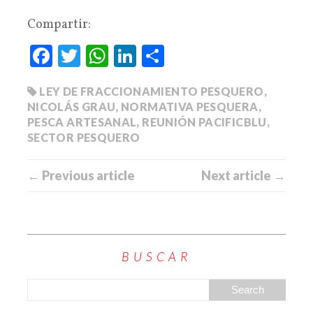
Compartir:
Fa
T
W
Li
C
ce
wi
ha
nk
o
LEY DE FRACCIONAMIENTO PESQUERO
,
bo
tte
ts
ed
m
NICOLÁS GRAU
,
NORMATIVA PESQUERA
,
ok
r
A
In
pa
PESCA ARTESANAL
,
REUNIÓN PACIFICBLU
,
pp
rti
SECTOR PESQUERO
r
← Previous article
Next article →
BUSCAR