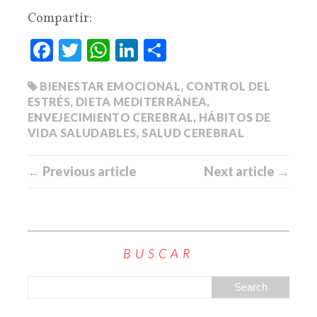
Compartir:
Fa
T
W
Li
C
ce
wi
ha
nk
o
BIENESTAR EMOCIONAL
,
CONTROL DEL
bo
tte
ts
ed
m
ESTRÉS
,
DIETA MEDITERRÁNEA
,
ok
r
A
In
pa
ENVEJECIMIENTO CEREBRAL
,
HÁBITOS DE
pp
rti
VIDA SALUDABLES
,
SALUD CEREBRAL
r
← Previous article
Next article →
BUSCAR