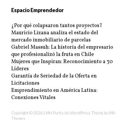
Espacio Emprendedor
¿Por qué colapsaron tantos proyectos?
Mauricio Lizana analiza el estado del
mercado inmobiliario de parcelas
Gabriel Massuh: La historia del empresario
que profesionalizó la fruta en Chile
Mujeres que Inspiran: Reconocimiento a 30
Líderes
Garantía de Seriedad de la Oferta en
Licitaciones
Emprendimiento en América Latina:
Conexiones Vitales
Copyright © 2026 | MH Purity
lite
WordPress Theme by
MH
Themes