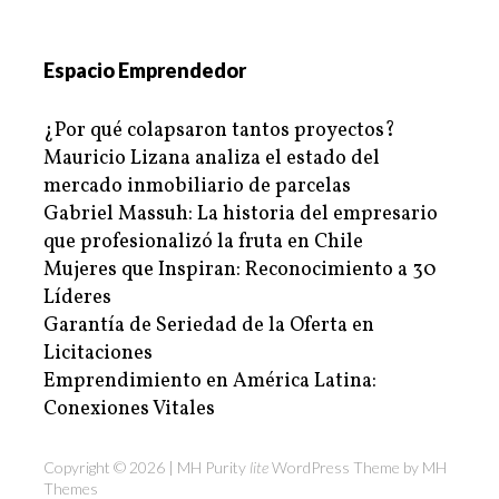
Espacio Emprendedor
¿Por qué colapsaron tantos proyectos?
Mauricio Lizana analiza el estado del
mercado inmobiliario de parcelas
Gabriel Massuh: La historia del empresario
que profesionalizó la fruta en Chile
Mujeres que Inspiran: Reconocimiento a 30
Líderes
Garantía de Seriedad de la Oferta en
Licitaciones
Emprendimiento en América Latina:
Conexiones Vitales
Copyright © 2026 | MH Purity
lite
WordPress Theme by
MH
Themes