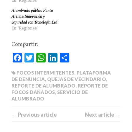
En "Regiones"
Alumbrado público Punta
Arenas: Innovación y
Seguridad con Tecnología Led
En "Regiones"
Compartir:
Fa
T
W
Li
C
ce
wi
ha
nk
o
FOCOS INTERMITENTES
,
PLATAFORMA
bo
tte
ts
ed
m
DE DENUNCIA
,
QUEJAS DE VECINDARIO
,
ok
r
A
In
pa
REPORTE DE ALUMBRADO
,
REPORTE DE
pp
rti
FOCOS DAÑADOS
,
SERVICIO DE
ALUMBRADO
r
← Previous article
Next article →