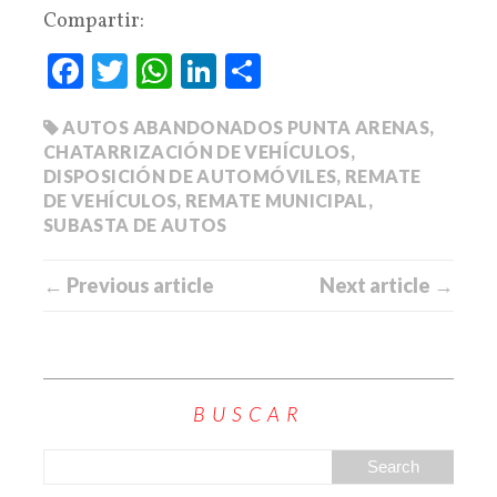
Compartir:
Fa
T
W
Li
C
ce
wi
ha
nk
o
AUTOS ABANDONADOS PUNTA ARENAS
,
bo
tte
ts
ed
m
CHATARRIZACIÓN DE VEHÍCULOS
,
ok
r
A
In
pa
DISPOSICIÓN DE AUTOMÓVILES
,
REMATE
pp
rti
DE VEHÍCULOS
,
REMATE MUNICIPAL
,
SUBASTA DE AUTOS
r
← Previous article
Next article →
BUSCAR