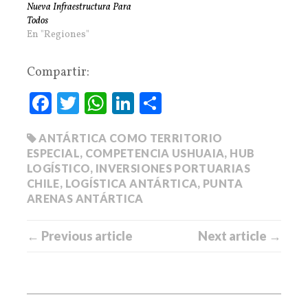
Nueva Infraestructura Para
Todos
En "Regiones"
Compartir:
Fa
T
W
Li
C
ce
wi
ha
nk
o
ANTÁRTICA COMO TERRITORIO
bo
tte
ts
ed
m
ESPECIAL
,
COMPETENCIA USHUAIA
,
HUB
ok
r
A
In
pa
LOGÍSTICO
,
INVERSIONES PORTUARIAS
pp
rti
CHILE
,
LOGÍSTICA ANTÁRTICA
,
PUNTA
ARENAS ANTÁRTICA
r
← Previous article
Next article →