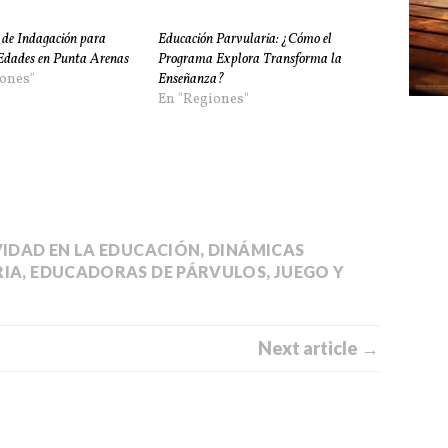
de Indagación para
Educación Parvularia: ¿Cómo el
Edades en Punta Arenas
Programa Explora Transforma la
ones"
Enseñanza?
En "Regiones"
VIDAD EN LA EDUCACIÓN
,
DINÁMICAS
RIA
,
EDUCADORAS DE PÁRVULOS
,
JUEGO Y
Next article →