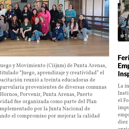
Fer
Emp
e Juego y Movimiento (Ciijum) de Punta Arenas,
titulado “Juego, aprendizaje y creatividad” el
Ins
pacitación reunió a treinta educadoras de
La in
 parvularia provenientes de diversas comunas
Inst
 Hornos, Porvenir, Punta Arenas, Puerto
el F
tividad fue organizada como parte del Plan
impu
implementado por la Junta Nacional de
empr
acando el compromiso por mejorar la calidad
diez