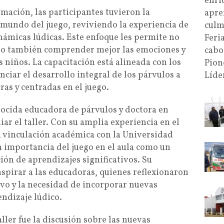
enri
mación, las participantes tuvieron la
apre
mundo del juego, reviviendo la experiencia de
culm
námicas lúdicas. Este enfoque les permite no
Feri
sino también comprender mejor las emociones y
cabo
s niños. La capacitación está alineada con los
Pion
nciar el desarrollo integral de los párvulos a
Líde
as y centradas en el juego.
ocida educadora de párvulos y doctora en
iar el taller. Con su amplia experiencia en el
su vinculación académica con la Universidad
a importancia del juego en el aula como un
ión de aprendizajes significativos. Su
nspirar a las educadoras, quienes reflexionaron
ivo y la necesidad de incorporar nuevas
endizaje lúdico.
ller fue la discusión sobre las nuevas