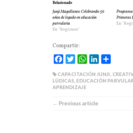
Relacionado
Junji Magallanes: Celebrando 56
Programa 
años de legado en educación
Primeras 
parvularia
En "Regi
En "Regiones"
Compartir:
Fa
T
W
Li
C
ce
wi
ha
nk
o
CAPACITACIÓN JUNJI
,
CREATI
bo
tte
ts
ed
m
LÚDICAS
,
EDUCACIÓN PARVULA
ok
r
A
In
pa
APRENDIZAJE
pp
rti
← Previous article
r