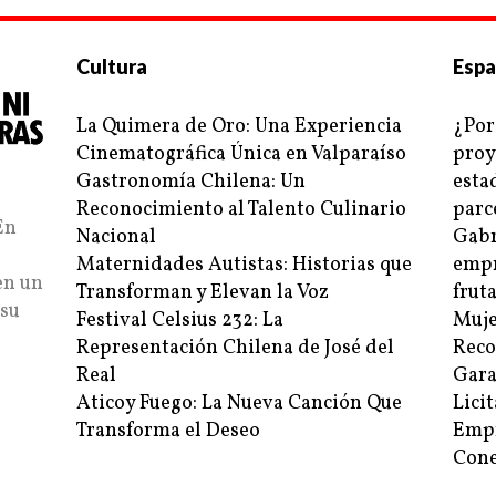
Cultura
Espa
La Quimera de Oro: Una Experiencia
¿Por
Cinematográfica Única en Valparaíso
proy
Gastronomía Chilena: Un
esta
Reconocimiento al Talento Culinario
parc
En
Nacional
Gabr
Maternidades Autistas: Historias que
empr
en un
Transforman y Elevan la Voz
frut
 su
Festival Celsius 232: La
Muje
Representación Chilena de José del
Reco
Real
Gara
Aticoy Fuego: La Nueva Canción Que
Lici
Transforma el Deseo
Empr
Cone