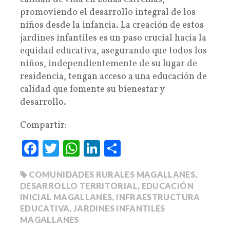
promoviendo el desarrollo integral de los
niños desde la infancia. La creación de estos
jardines infantiles es un paso crucial hacia la
equidad educativa, asegurando que todos los
niños, independientemente de su lugar de
residencia, tengan acceso a una educación de
calidad que fomente su bienestar y
desarrollo.
Compartir:
Fa
T
W
Li
C
ce
wi
ha
nk
o
COMUNIDADES RURALES MAGALLANES
,
bo
tte
ts
ed
m
DESARROLLO TERRITORIAL
,
EDUCACIÓN
ok
r
A
In
pa
INICIAL MAGALLANES
,
INFRAESTRUCTURA
pp
rti
EDUCATIVA
,
JARDINES INFANTILES
MAGALLANES