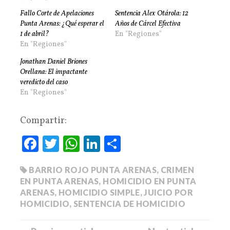
Fallo Corte de Apelaciones
Sentencia Alex Otárola: 12
Punta Arenas: ¿Qué esperar el
Años de Cárcel Efectiva
1 de abril?
En "Regiones"
En "Regiones"
Jonathan Daniel Briones
Orellana: El impactante
veredicto del caso
En "Regiones"
Compartir:
Fa
T
W
Li
C
ce
wi
ha
nk
o
BARRIO ROJO PUNTA ARENAS
,
CRIMEN
bo
tte
ts
ed
m
EN PUNTA ARENAS
,
HOMICIDIO EN PUNTA
ok
r
A
In
pa
ARENAS
,
HOMICIDIO SIMPLE
,
JUICIO POR
pp
rti
HOMICIDIO
,
SENTENCIA DE HOMICIDIO
r