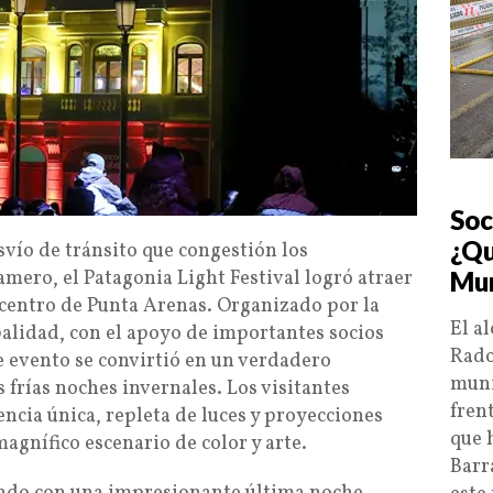
Soc
¿Qu
svío de tránsito que congestión los
mero, el Patagonia Light Festival logró atraer
Mun
centro de Punta Arenas. Organizado por la
El a
alidad, con el apoyo de importantes socios
Rado
 evento se convirtió en un verdadero
muni
 frías noches invernales. Los visitantes
fren
ncia única, repleta de luces y proyecciones
que 
agnífico escenario de color y arte.
Barr