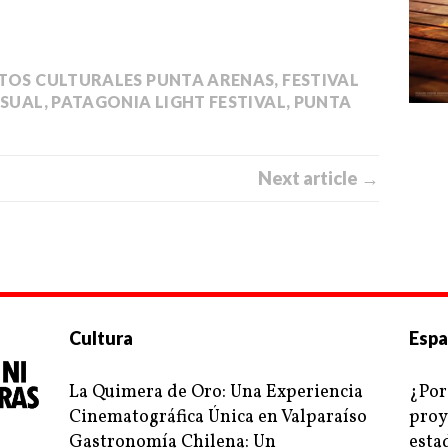
TOS CULTURALES PUNTA ARENAS
,
FESTIVAL
ISUAL
,
PATAGONIA LIGHT FESTIVAL
,
PUNTA
Next article →
Cultura
Espa
La Quimera de Oro: Una Experiencia
¿Por
Cinematográfica Única en Valparaíso
proy
Gastronomía Chilena: Un
esta