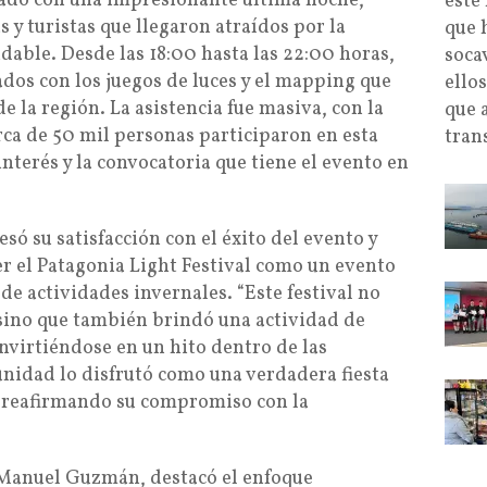
asado con una impresionante última noche,
este
s y turistas que llegaron atraídos por la
que 
dable. Desde las 18:00 hasta las 22:00 horas,
soca
dos con los juegos de luces y el mapping que
ello
de la región. La asistencia fue masiva, con la
que 
ca de 50 mil personas participaron en esta
tran
interés y la convocatoria que tiene el evento en
só su satisfacción con el éxito del evento y
er el Patagonia Light Festival como un evento
e actividades invernales. “Este festival no
, sino que también brindó una actividad de
nvirtiéndose en un hito dentro de las
unidad lo disfrutó como una verdadera fiesta
h, reafirmando su compromiso con la
l, Manuel Guzmán, destacó el enfoque