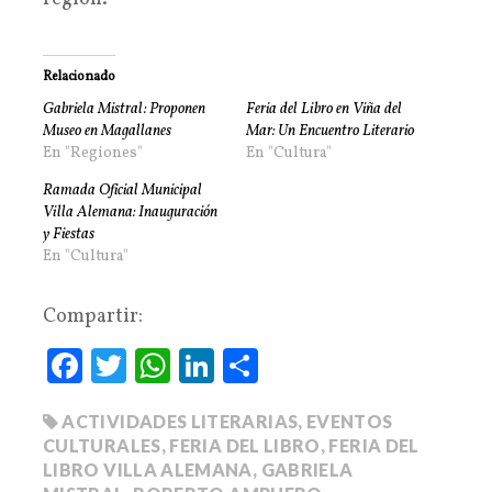
Relacionado
Gabriela Mistral: Proponen
Feria del Libro en Viña del
Museo en Magallanes
Mar: Un Encuentro Literario
En "Regiones"
En "Cultura"
Ramada Oficial Municipal
Villa Alemana: Inauguración
y Fiestas
En "Cultura"
Compartir:
Fa
T
W
Li
C
ce
wi
ha
nk
o
ACTIVIDADES LITERARIAS
,
EVENTOS
bo
tte
ts
ed
m
CULTURALES
,
FERIA DEL LIBRO
,
FERIA DEL
ok
r
A
In
pa
LIBRO VILLA ALEMANA
,
GABRIELA