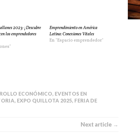
llanes 2023: ¡Descubre
Emprendimiento en América
ecen los emprendedores
Latina: Conexiones Vitales
En "Espacio emprendedor"
ones"
ROLLO ECONÓMICO
,
EVENTOS EN
TORIA
,
EXPO QUILLOTA 2025
,
FERIA DE
Next article →