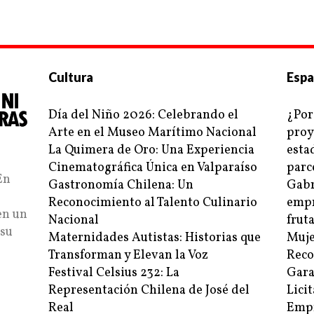
Cultura
Espa
Día del Niño 2026: Celebrando el
¿Por
Arte en el Museo Marítimo Nacional
proy
La Quimera de Oro: Una Experiencia
esta
Cinematográfica Única en Valparaíso
parc
En
Gastronomía Chilena: Un
Gabr
Reconocimiento al Talento Culinario
empr
en un
Nacional
frut
 su
Maternidades Autistas: Historias que
Muje
Transforman y Elevan la Voz
Reco
Festival Celsius 232: La
Gara
Representación Chilena de José del
Lici
Real
Empr