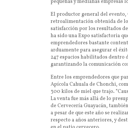
pequeñas y medianas empresas lo
El productor general del evento,
retroalimentación obtenida de l
satisfacción por los resultados d
ha sido una Expo satisfactoria qu
emprendedores bastante contento
arduamente para asegurar el éxit
247 espacios habilitados dentro 
garantizando la comunicación con
Entre los emprendedores que part
Apícola Cahuala de Chonchi, com
300 kilos de miel que trajo. “Ca
La venta fue más allá de lo presu
de Cervecería Guayacán, también 
a pesar de que este año se realiz
respecto a años anteriores, y des
en el patio cervecero.