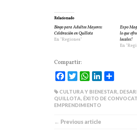
Relacionado
Bingo para Adultos Mayores:
Expo Maga
Celebración en Quillota
lo que ofr
En "Regiones"
locales!
En "Regi
Compartir:
Fa
T
W
Li
C
ce
wi
ha
nk
o
CULTURA Y BIENESTAR
,
DESAR
bo
tte
ts
ed
m
QUILLOTA
,
ÉXITO DE CONVOCA
ok
r
A
In
pa
EMPRENDIMIENTO
pp
rti
← Previous article
r