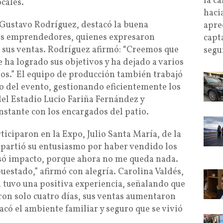
la ca
cales.
haci
 Gustavo Rodríguez, destacó la buena
apre
os emprendedores, quienes expresaron
capt
e sus ventas. Rodríguez afirmó: “Creemos que
segu
e ha logrado sus objetivos y ha dejado a varios
s.” El equipo de producción también trabajó
o del evento, gestionando eficientemente los
del Estadio Lucio Fariña Fernández y
stante con los encargados del patio.
iciparon en la Expo, Julio Santa María, de la
partió su entusiasmo por haber vendido los
usó impacto, porque ahora no me queda nada.
puestado,” afirmó con alegría. Carolina Valdés,
tuvo una positiva experiencia, señalando que
aron solo cuatro días, sus ventas aumentaron
tacó el ambiente familiar y seguro que se vivió