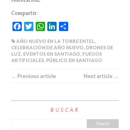
celebración.
Compartir:
Fa
T
W
Li
C
ce
wi
ha
nk
o
AÑO NUEVO EN LA TORRE ENTEL
,
bo
tte
ts
ed
m
CELEBRACIÓN DE AÑO NUEVO
,
DRONES DE
ok
r
A
In
pa
LUZ
,
EVENTOS EN SANTIAGO
,
FUEGOS
pp
rti
ARTIFICIALES
,
PÚBLICO EN SANTIAGO
r
← Previous article
Next article →
BUSCAR