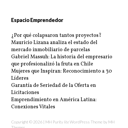
Espacio Emprendedor
¿Por qué colapsaron tantos proyectos?
Mauricio Lizana analiza el estado del
mercado inmobiliario de parcelas
Gabriel Massuh: La historia del empresario
que profesionalizó la fruta en Chile
Mujeres que Inspiran: Reconocimiento a 30
Líderes
Garantía de Seriedad de la Oferta en
Licitaciones
Emprendimiento en América Latina:
Conexiones Vitales
Copyright © 2026 | MH Purity
lite
WordPress Theme by
MH
Themes